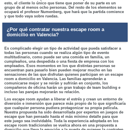
esto, el cliente lo único que tiene que poner de su parte es un
grupo de al menos ocho personas. Del resto de los elementos se
ocupará el profesor Numenberg, que hará que la partida comience
y que todo vaya sobre ruedas.
¿Por qué contratar nuestra escape room a
domicilio en Valencia?
Es complicado elegir un tipo de actividad que pueda satisfacer a
todas las personas cuando se realiza algún tipo de evento
multitudinario, como puede ser una comida en familia, un
cumpleaños, una despedida o una fiesta de empresa con los
empleados. Esos momentos en los que distintas personas se
encuentran para pasarlo bien pueden mejorar mucho en las
sensaciones de las que disfrutan quienes participan en un escape
room a domicilio en Valencia. Las familias aprenderán a
comunicarse mejor y se reirán y sufrirán en conjunto, los
compañeros de oficina harán un gran trabajo de team building e
incluso las parejas mejorarán su relación.
Los escape room ayudan a liberar el estrés y crean un entorno de
diversión e inmersión que parece más propio de lo que significaría
que cualquier persona pudiera protagonizar su propia película.
Nuestra propuesta ha sido desarrollada por expertos en juegos de
escape que han pensado hasta el más mínimo detalle para que
este juego sea inolvidable. Toda la experiencia adoptada en los
escape room tradicionales se vuelca ahora en una propuesta a
domicilio que lleva la emoción a la puerta de quienes la contraten.