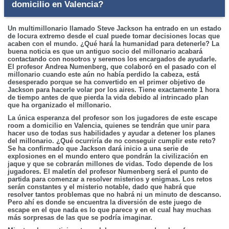
domicilio en Valencia?
Un multimillonario llamado Steve Jackson ha entrado en un estado
de locura extremo desde el cual puede tomar decisiones locas que
acaben con el mundo. ¿Qué hará la humanidad para detenerle? La
buena noticia es que un antiguo socio del millonario acabará
contactando con nosotros y seremos los encargados de ayudarle.
El profesor Andrea Numenberg, que colaboró en el pasado con el
millonario cuando este aún no había perdido la cabeza, está
desesperado porque se ha convertido en el primer objetivo de
Jackson para hacerle volar por los aires. Tiene exactamente 1 hora
de tiempo antes de que pierda la vida debido al intrincado plan
que ha organizado el millonario.
La única esperanza del profesor son los jugadores de este escape
room a domicilio en Valencia, quienes se tendrán que unir para
hacer uso de todas sus habilidades y ayudar a detener los planes
del millonario. ¿Qué ocurriría de no conseguir cumplir este reto?
Se ha confirmado que Jackson dará inicio a una serie de
explosiones en el mundo entero que pondrán la civilización en
jaque y que se cobrarán millones de vidas. Todo depende de los
jugadores. El maletín del profesor Numenberg será el punto de
partida para comenzar a resolver misterios y enigmas. Los retos
serán constantes y el misterio notable, dado que habrá que
resolver tantos problemas que no habrá ni un minuto de descanso.
Pero ahí es donde se encuentra la diversión de este juego de
escape en el que nada es lo que parece y en el cual hay muchas
más sorpresas de las que se podría imaginar.