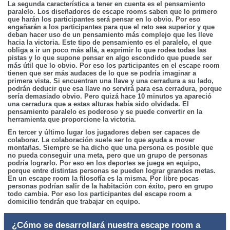
La segunda característica a tener en cuenta es el pensamiento
paralelo. Los diseñadores de escape rooms saben que lo primero
que harán los participantes será pensar en lo obvio. Por eso
engañarán a los participantes para que el reto sea superior y que
deban hacer uso de un pensamiento más complejo que les lleve
hacia la victoria. Este tipo de pensamiento es el paralelo, el que
obliga a ir un poco más allá, a exprimir lo que rodea todas las
pistas y lo que supone pensar en algo escondido que puede ser
más útil que lo obvio. Por eso los participantes en el escape room
tienen que ser más audaces de lo que se podría imaginar a
primera vista. Si encuentran una llave y una cerradura a su lado,
podrán deducir que esa llave no servirá para esa cerradura, porque
sería demasiado obvio. Pero quizá hace 10 minutos ya apareció
una cerradura que a estas alturas había sido olvidada. El
pensamiento paralelo es poderoso y se puede convertir en la
herramienta que proporcione la victoria.
En tercer y último lugar los jugadores deben ser capaces de
colaborar. La colaboración suele ser lo que ayuda a mover
montañas. Siempre se ha dicho que una persona es posible que
no pueda conseguir una meta, pero que un grupo de personas
podría lograrlo. Por eso en los deportes se juega en equipo,
porque entre distintas personas se pueden lograr grandes metas.
En un escape room la filosofía es la misma. Por libre pocas
personas podrían salir de la habitación con éxito, pero en grupo
todo cambia. Por eso los participantes del escape room a
domicilio tendrán que trabajar en equipo.
¿Cómo se desarrollará nuestra escape room a