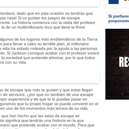
prenderá, dado que en esta ocasión no tendrás que
Si prefier
opia casa! Si os gustan los juegos de escape
proponemo
nte. La historia comienza con la visita del profesor
a de un multimillonario loco que tiene la firme
 algunos de los lugares más emblemáticos de la Tierra
ara llevar a cabo su terrible plan, el millonario
ya vida ha estado rodeada por la ayuda a las personas
te. Si Jackson consigue acabar con el profesor estará
la sociedad que pretende eliminar, por lo que todos
rá con su vida.
las de escape que más te gusten y que estas llegan
ipo de servicios, ¿por qué no también de una escape
ejor experiencia y de que te lo puedas pasar en
seguramos que tu propio hogar se puede convertir en el
g en uno de los momentos más tensos de su vida.
s que han hecho que las salas de escape se
to significa que tendrás una historia en la que
llonario que pretende acabar con el mundo. Para que