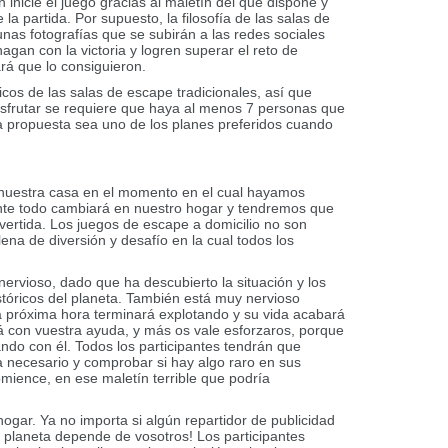
n inicie el juego gracias al maletín del que dispone y
 la partida. Por supuesto, la filosofía de las salas de
nas fotografías que se subirán a las redes sociales
gan con la victoria y logren superar el reto de
rá que lo consiguieron.
cos de las salas de escape tradicionales, así que
isfrutar se requiere que haya al menos 7 personas que
sta propuesta sea uno de los planes preferidos cuando
nuestra casa en el momento en el cual hayamos
stante todo cambiará en nuestro hogar y tendremos que
vertida. Los juegos de escape a domicilio no son
ena de diversión y desafío en la cual todos los
ervioso, dado que ha descubierto la situación y los
tóricos del planeta. También está muy nervioso
la próxima hora terminará explotando y su vida acabará
á con vuestra ayuda, y más os vale esforzaros, porque
do con él. Todos los participantes tendrán que
ea necesario y comprobar si hay algo raro en sus
mience, en ese maletín terrible que podría
gar. Ya no importa si algún repartidor de publicidad
del planeta depende de vosotros! Los participantes