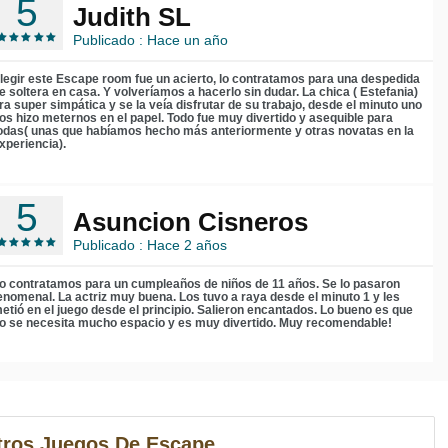
5
Judith SL
Publicado : Hace un año
legir este Escape room fue un acierto, lo contratamos para una despedida
e soltera en casa. Y volveríamos a hacerlo sin dudar. La chica ( Estefania)
ra super simpática y se la veía disfrutar de su trabajo, desde el minuto uno
os hizo meternos en el papel. Todo fue muy divertido y asequible para
odas( unas que habíamos hecho más anteriormente y otras novatas en la
xperiencia).
5
Asuncion Cisneros
Publicado : Hace 2 años
o contratamos para un cumpleaños de niños de 11 años. Se lo pasaron
enomenal. La actriz muy buena. Los tuvo a raya desde el minuto 1 y les
etió en el juego desde el principio. Salieron encantados. Lo bueno es que
o se necesita mucho espacio y es muy divertido. Muy recomendable!
ros Juegos De Escape