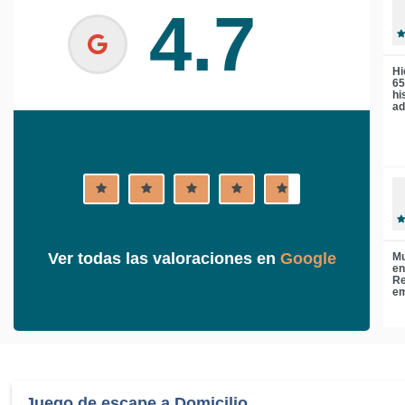
4.7
Hi
65
hi
ad
Ver todas las valoraciones en
Google
Mu
en
Re
em
Juego de escape a Domicilio