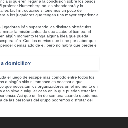
ncia si quieren llegar a la conclusión sobre los pasos
 El profesor Numenberg no les abandonará y la
al es fácil introducirse si tenemos un poco de
uiera a los jugadores que tengan una mayor experiencia
 jugadores irán superando los distintos obstáculos
rminar la misión antes de que acabe el tiempo. El
ue en algún momento tenga alguna idea que pueda
sesperación. Con los nervios que tiene por saber que
epender demasiado de él, pero no habrá que perderle
a domicilio?
duda el juego de escape más cómodo entre todos los
 a ningún sitio ni tampoco es necesario que
nico que necesitan los organizadores en el momento en
ara eso sirve cualquier casa en la que puedan estar los
experiencia. Así que un fin de semana cuando quedemos
a de las personas del grupo podremos disfrutar del