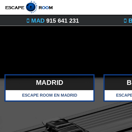
MAD
915 641 231
B
MADRID
B
ESCAPE ROOM
EN MADRID
ESCAP