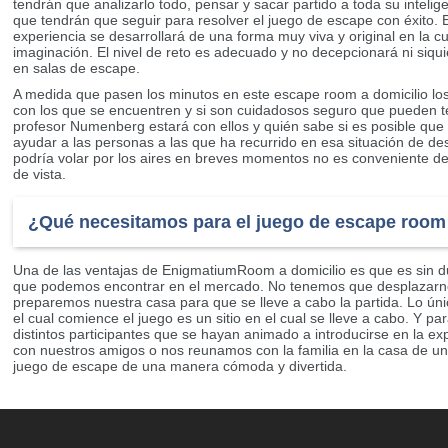
tendrán que analizarlo todo, pensar y sacar partido a toda su intelige
que tendrán que seguir para resolver el juego de escape con éxito.
experiencia se desarrollará de una forma muy viva y original en la cu
imaginación. El nivel de reto es adecuado y no decepcionará ni siq
en salas de escape.
A medida que pasen los minutos en este escape room a domicilio los
con los que se encuentren y si son cuidadosos seguro que pueden te
profesor Numenberg estará con ellos y quién sabe si es posible q
ayudar a las personas a las que ha recurrido en esa situación de de
podría volar por los aires en breves momentos no es conveniente d
de vista.
¿Qué necesitamos para el juego de escape room 
Una de las ventajas de EnigmatiumRoom a domicilio es que es sin 
que podemos encontrar en el mercado. No tenemos que desplazarnos
preparemos nuestra casa para que se lleve a cabo la partida. Lo ú
el cual comience el juego es un sitio en el cual se lleve a cabo. Y p
distintos participantes que se hayan animado a introducirse en la 
con nuestros amigos o nos reunamos con la familia en la casa de un
juego de escape de una manera cómoda y divertida.