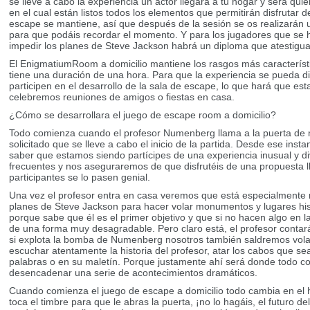
se lleve a cabo la experiencia un actor llegará a tu hogar y será quie
en el cual están listos todos los elementos que permitirán disfrutar de
escape se mantiene, así que después de la sesión se os realizarán u
para que podáis recordar el momento. Y para los jugadores que se ha
impedir los planes de Steve Jackson habrá un diploma que atestigua
El EnigmatiumRoom a domicilio mantiene los rasgos más característi
tiene una duración de una hora. Para que la experiencia se pueda d
participen en el desarrollo de la sala de escape, lo que hará que e
celebremos reuniones de amigos o fiestas en casa.
¿Cómo se desarrollara el juego de escape room a domicilio?
Todo comienza cuando el profesor Numenberg llama a la puerta de 
solicitado que se lleve a cabo el inicio de la partida. Desde ese in
saber que estamos siendo partícipes de una experiencia inusual y di
frecuentes y nos aseguraremos de que disfrutéis de una propuesta ll
participantes se lo pasen genial.
Una vez el profesor entra en casa veremos que está especialmente n
planes de Steve Jackson para hacer volar monumentos y lugares his
porque sabe que él es el primer objetivo y que si no hacen algo en 
de una forma muy desagradable. Pero claro está, el profesor contar
si explota la bomba de Numenberg nosotros también saldremos volan
escuchar atentamente la historia del profesor, atar los cabos que s
palabras o en su maletín. Porque justamente ahí será donde todo co
desencadenar una serie de acontecimientos dramáticos.
Cuando comienza el juego de escape a domicilio todo cambia en el ho
toca el timbre para que le abras la puerta, ¡no lo hagáis, el futuro 