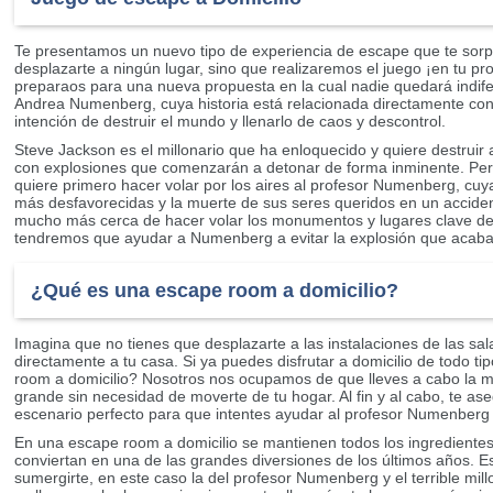
Te presentamos un nuevo tipo de experiencia de escape que te sor
desplazarte a ningún lugar, sino que realizaremos el juego ¡en tu pr
preparaos para una nueva propuesta en la cual nadie quedará indifere
Andrea Numenberg, cuya historia está relacionada directamente con l
intención de destruir el mundo y llenarlo de caos y descontrol.
Steve Jackson es el millonario que ha enloquecido y quiere destruir
con explosiones que comenzarán a detonar de forma inminente. Pero p
quiere primero hacer volar por los aires al profesor Numenberg, cu
más desfavorecidas y la muerte de sus seres queridos en un acciden
mucho más cerca de hacer volar los monumentos y lugares clave de 
tendremos que ayudar a Numenberg a evitar la explosión que acaba
¿Qué es una escape room a domicilio?
Imagina que no tienes que desplazarte a las instalaciones de las sa
directamente a tu casa. Si ya puedes disfrutar a domicilio de todo t
room a domicilio? Nosotros nos ocupamos de que lleves a cabo la m
grande sin necesidad de moverte de tu hogar. Al fin y al cabo, te a
escenario perfecto para que intentes ayudar al profesor Numenber
En una escape room a domicilio se mantienen todos los ingrediente
conviertan en una de las grandes diversiones de los últimos años. Es
sumergirte, en este caso la del profesor Numenberg y el terrible mi