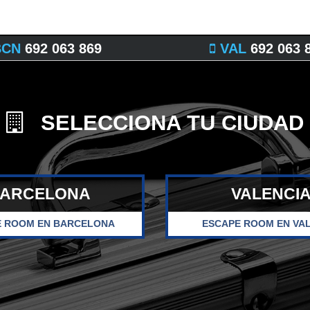
CN
692 063 869
VAL
692 063 
SELECCIONA TU CIUDAD
ARCELONA
VALENCI
E ROOM
EN BARCELONA
ESCAPE ROOM
EN VA