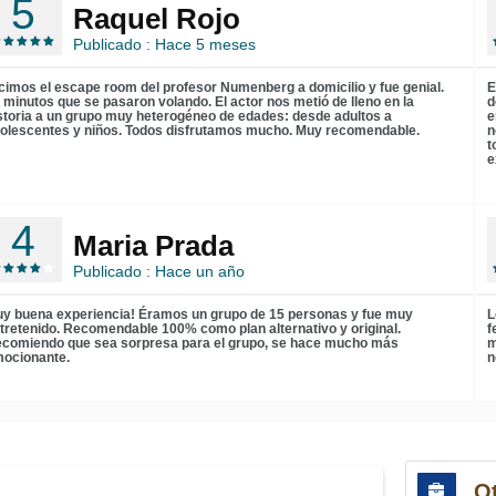
5
Raquel Rojo
Publicado : Hace 5 meses
cimos el escape room del profesor Numenberg a domicilio y fue genial.
E
 minutos que se pasaron volando. El actor nos metió de lleno en la
d
storia a un grupo muy heterogéneo de edades: desde adultos a
e
olescentes y niños. Todos disfrutamos mucho. Muy recomendable.
n
t
e
4
Maria Prada
Publicado : Hace un año
y buena experiencia! Éramos un grupo de 15 personas y fue muy
L
tretenido. Recomendable 100% como plan alternativo y original.
f
comiendo que sea sorpresa para el grupo, se hace mucho más
m
ocionante.
n
Ot