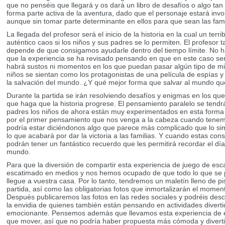
que no penséis que llegará y os dará un libro de desafíos o algo t
forma parte activa de la aventura, dado que el personaje estará invo
aunque sin tomar parte determinante en ellos para que sean las fami
La llegada del profesor será el inicio de la historia en la cual un ter
auténtico caos si los niños y sus padres se lo permiten. El profesor
depende de que consigamos ayudarle dentro del tiempo límite. No h
que la experiencia se ha revisado pensando en que en este caso será
habrá sustos ni momentos en los que puedan pasar algún tipo de mi
niños se sientan como los protagonistas de una película de espías y 
la salvación del mundo. ¿Y qué mejor forma que salvar al mundo qu
Durante la partida se irán resolviendo desafíos y enigmas en los qu
que haga que la historia progrese. El pensamiento paralelo se tendrá
padres los niños de ahora están muy experimentados en esta forma d
por el primer pensamiento que nos venga a la cabeza cuando tenemo
podría estar diciéndonos algo que parece más complicado que lo si
lo que acabará por dar la victoria a las familias. Y cuando estas con
podrán tener un fantástico recuerdo que les permitirá recordar el día
mundo.
Para que la diversión de compartir esta experiencia de juego de esc
escatimado en medios y nos hemos ocupado de que todo lo que se p
llegue a vuestra casa. Por lo tanto, tendremos un maletín lleno de p
partida, así como las obligatorias fotos que inmortalizarán el moment
Después publicaremos las fotos en las redes sociales y podréis des
la envidia de quienes también están pensando en actividades divert
emocionante. Pensemos además que llevamos esta experiencia de e
que mover, así que no podría haber propuesta más cómoda y divertida