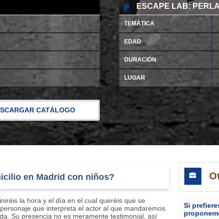
ESCAPE LAB: PERL
TEMÁTICA
EDAD
DURACIÓN
LUGAR
SCARGAR CATÁLOGO
Ot
cilio en Madrid con niños?
réis la hora y el día en el cual queréis que se
Si prefier
 personaje que interpreta el actor al que mandaremos
proponemo
rtida. Su presencia no es meramente testimonial, así