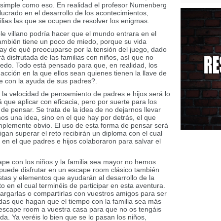
an simple como eso. En realidad el profesor Numenberg
lucrado en el desarrollo de los acontecimientos,
lias las que se ocupen de resolver los enigmas.
rible villano podría hacer que el mundo entrara en el
 también tiene un poco de miedo, porque su vida
ay de qué preocuparse por la tensión del juego, dado
 disfrutada de las familias con niños, así que no
edo. Todo está pensado para que, en realidad, los
acción en la que ellos sean quienes tienen la llave de
e con la ayuda de sus padres?.
e la velocidad de pensamiento de padres e hijos será lo
 que aplicar con eficacia, pero por suerte para los
e pensar. Se trata de la idea de no dejarnos llevar
s una idea, sino en el que hay por detrás, el que
mplemente obvio. El uso de esta forma de pensar será
sigan superar el reto recibirán un diploma con el cual
 en el que padres e hijos colaboraron para salvar el
ape con los niños y la familia sea mayor no hemos
uede disfrutar en un escape room clásico también
istas y elementos que ayudarán al desarrollo de la
o en el cual terminéis de participar en esta aventura.
cargarlas o compartirlas con vuestros amigos para ser
idas que hagan que el tiempo con la familia sea más
scape room a vuestra casa para que no os tengáis
. Ya veréis lo bien que se lo pasan los niños,