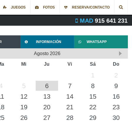
JUEGOS
FOTOS
RESERVA/CONTACTO
MAD
915 641 231
R
INFORMACIÓN
WHATSAPP
Agosto
2026
Ma
Mi
Ju
Vi
Sá
Do
1
2
4
5
6
7
8
9
11
12
13
14
15
16
18
19
20
21
22
23
25
26
27
28
29
30