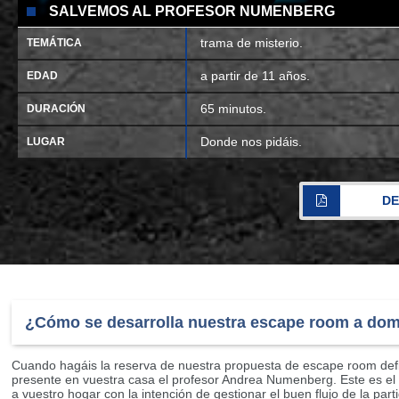
SALVEMOS AL PROFESOR NUMENBERG
trama de misterio.
TEMÁTICA
a partir de 11 años.
EDAD
65 minutos.
DURACIÓN
Donde nos pidáis.
LUGAR
DE
¿Cómo se desarrolla nuestra escape room a domi
Cuando hagáis la reserva de nuestra propuesta de escape room defini
presente en vuestra casa el profesor Andrea Numenberg. Este es el
a vuestro hogar con la intención de gestionar el buen flujo de la pa