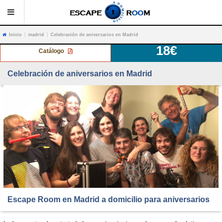
|
|
Inicio
madrid
Celebración de aniversarios en Madrid
18
€
AVERIGUA MÁS
Catálogo
JUEGOS
Celebración de aniversarios en Madrid
FOTOS
RESERVA/CONTACTO
Escape room a domicilio para aniversarios Madrid
Escape Room en Madrid a domicilio para aniversarios