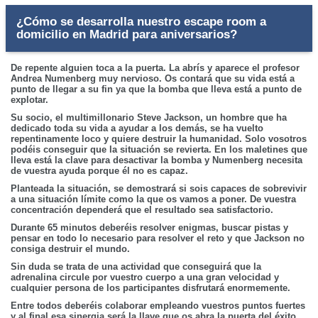
¿Cómo se desarrolla nuestro escape room a
domicilio en Madrid para aniversarios?
De repente alguien toca a la puerta. La abrís y aparece el profesor
Andrea Numenberg muy nervioso. Os contará que su vida está a
punto de llegar a su fin ya que la bomba que lleva está a punto de
explotar.
Su socio, el multimillonario Steve Jackson, un hombre que ha
dedicado toda su vida a ayudar a los demás, se ha vuelto
repentinamente loco y quiere destruir la humanidad. Solo vosotros
podéis conseguir que la situación se revierta. En los maletines que
lleva está la clave para desactivar la bomba y Numenberg necesita
de vuestra ayuda porque él no es capaz.
Planteada la situación, se demostrará si sois capaces de sobrevivir
a una situación límite como la que os vamos a poner. De vuestra
concentración dependerá que el resultado sea satisfactorio.
Durante 65 minutos deberéis resolver enigmas, buscar pistas y
pensar en todo lo necesario para resolver el reto y que Jackson no
consiga destruir el mundo.
Sin duda se trata de una actividad que conseguirá que la
adrenalina circule por vuestro cuerpo a una gran velocidad y
cualquier persona de los participantes disfrutará enormemente.
Entre todos deberéis colaborar empleando vuestros puntos fuertes
y al final esa sinergia será la llave que os abra la puerta del éxito.