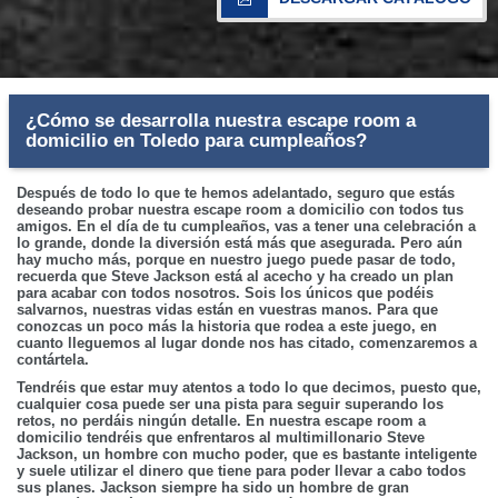
¿Cómo se desarrolla nuestra escape room a
domicilio en Toledo para cumpleaños?
Después de todo lo que te hemos adelantado, seguro que estás
deseando probar nuestra escape room a domicilio con todos tus
amigos. En el día de tu cumpleaños, vas a tener una celebración a
lo grande, donde la diversión está más que asegurada. Pero aún
hay mucho más, porque en nuestro juego puede pasar de todo,
recuerda que Steve Jackson está al acecho y ha creado un plan
para acabar con todos nosotros. Sois los únicos que podéis
salvarnos, nuestras vidas están en vuestras manos. Para que
conozcas un poco más la historia que rodea a este juego, en
cuanto lleguemos al lugar donde nos has citado, comenzaremos a
contártela.
Tendréis que estar muy atentos a todo lo que decimos, puesto que,
cualquier cosa puede ser una pista para seguir superando los
retos, no perdáis ningún detalle. En nuestra escape room a
domicilio tendréis que enfrentaros al multimillonario Steve
Jackson, un hombre con mucho poder, que es bastante inteligente
y suele utilizar el dinero que tiene para poder llevar a cabo todos
sus planes. Jackson siempre ha sido un hombre de gran