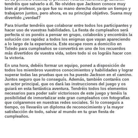
tendréis que salvarlo a él. No olvides que Jackson conoce muy
bien al profesor, ya que fue su mano derecha durante un tiempo y
trabajaron juntos, pero ahora, es su principal objetivo. Suena muy
divertido ¿verdad?
Para triunfar tendréis que colaborar entre todos los participantes y
hacer uso de vuestras habilidades. La fiesta de cumpleaños será
perfecta si os ponéis a pensar en grupo, colaboráis y encontráis la
solución con rapidez a todos los enigmas que vayan apareciendo
a lo largo de la experiencia. Este escape room a domicilio en
Toledo para cumpleaños se convertirá en uno de los recuerdos
más divertidos de vuestra vida, sobre todo si os lográis hacer con
la victoria.
En una hora, debéis formar un equipo, poned a disposición de
todos los miembros vuestros conocimientos y habilidades y lograr
superar todas las pruebas que os ha puesto Jackson en el camino.
Juntos seguro que lo conseguís. Además, también contaréis con
un actor principal, que os dará las instrucciones del juego y os
guiará en esta fantástica aventura. Tendréis todos los elementos
necesarios para poder salir victoriosos de este juego y tenéis la
posibilidad de inmortalizar este gran cumpleaños con fotografías
que colgaremos en nuestras redes sociales. Si lo conseguís a
tiempo, os llevaréis un diploma de reconocimiento y la mayor
satisfacción de todo, salvar al mundo en tu gran fiesta de
cumpleaños.