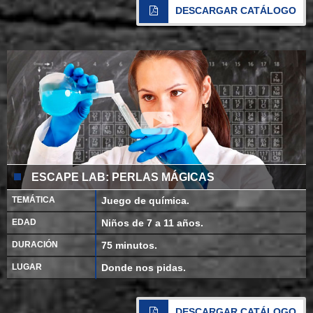
DESCARGAR CATÁLOGO
ESCAPE LAB: PERLAS MÁGICAS
TEMÁTICA
Juego de química.
EDAD
Niños de 7 a 11 años.
DURACIÓN
75 minutos.
LUGAR
Donde nos pidas.
DESCARGAR CATÁLOGO