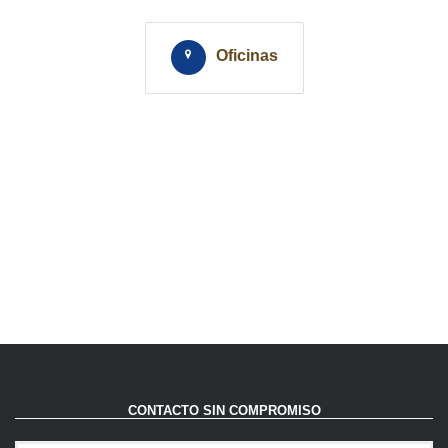
Oficinas
CONTACTO SIN COMPROMISO